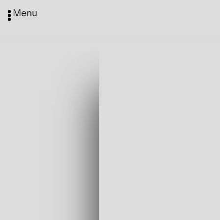
Menu
Media