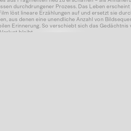
es aus Fragmenten neu zu erschaffen – als Annäheru
gessen durchdrungener Prozess. Das Leben erscheint 
ilm löst lineare Erzählungen auf und ersetzt sie durc
ben, aus denen eine unendliche Anzahl von Bildseque
tabilen Erinnerung. So verschiebt sich das Gedächtni
erlust bleibt.
Schleifweg 6
Werkleitz Gesellschaft
e.V.
06114
Halle (Saale)
Website(s):
Website Andrés Isaza Giraldo