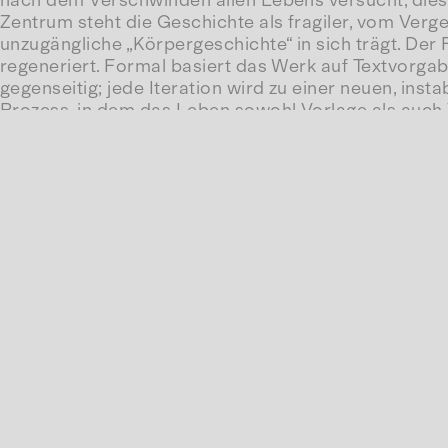
nach dem Verschwinden allen Lebens versucht, dies
Zentrum steht die Geschichte als fragiler, vom Ver
unzugängliche „Körpergeschichte“ in sich trägt. Der F
regeneriert. Formal basiert das Werk auf Textvorga
gegenseitig; jede Iteration wird zu einer neuen, ins
Prozess, in dem das Leben sowohl Vorlage als auch V