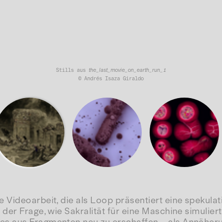
Stills aus
the_last_movie_on_earth_run_1
© Andrés Isaza Giraldo
ge Videoarbeit, die als Loop präsentiert eine spekul
der Frage, wie Sakralität für eine Maschine simulier