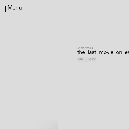
Menu
Videorama
the_last_movie_on_e
CO/PT 2022
Media