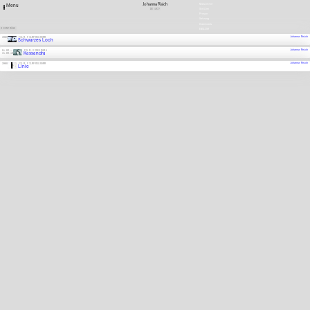
Johanna Reich
Newsletter
Menu
DE
1977
Stellen
Presse
Satzung
Downloads
3 EINTRÄGE
ENGLISH
Johanna Reich
2009
FILM, FILMPROGRAMM
Schwarzes Loch
Johanna Reich
01.03.
—
FILM, VIDEORAMA
Kassandra
31.03.10
Johanna Reich
2008
FILM, FILMPROGRAMM
Linie