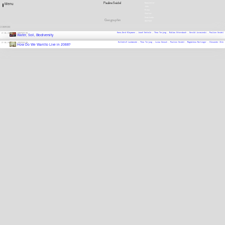
Pauline Seidel
Newsletter
Menu
Jobs
Press
Charter
Downloads
Geographin
DEUTSCH
2 ENTRIES
Hans-Gerd Kleymann ,
Josef Settele ,
Thea Terjung ,
Niklas Ottersbach ,
Gerald Jurasinski ,
Pauline Seidel
27.05.25
SYMPOSION
Water, Soil, Biodiversity
KollektiV Landwende ,
Thea Terjung ,
Luisa Gensch ,
Pauline Seidel ,
Magdalena Nertinger ,
Alexander Ihle
27.05.25
SYMPOSION
How Do We Want to Live in 2068?