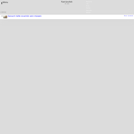
Karin Jurschick
Newsletter
Menu
DE
1959
Jobs
Press
Charter
Downloads
1 ENTRIES
DEUTSCH
Danach hätte es schön sein müssen
Karin Jurschick
2000