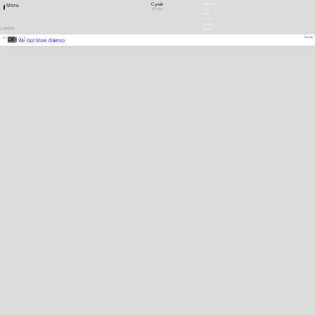
Cyriak
Newsletter
Menu
US
1974
Jobs
Press
Charter
Downloads
1 ENTRIES
DEUTSCH
Cyriak
2011
FILM
We Got More (Eskmo)