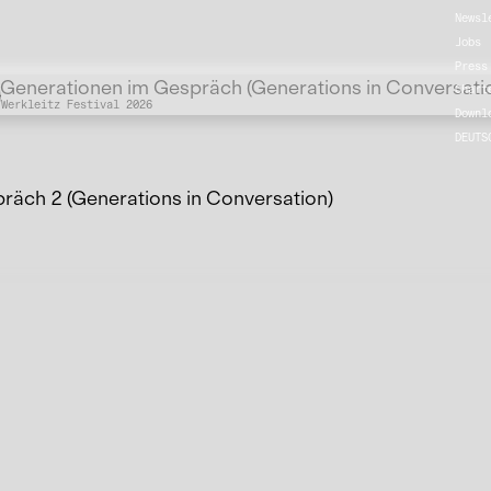
Newsl
Jobs
Press
Übergordnete Werke und V
Generationen im Gespräch (Generations in Conversati
Chart
Werkleitz Festival 2026
Downl
DEUTS
räch 2 (Generations in Conversation)