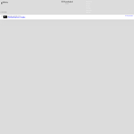
XX Kunstkabel
Newsletter
Menu
AT
AT
Stellen
Presse
Satzung
Downloads
1 EINTRÄGE
ENGLISH
XX Kunstkabel
1996
AUSSTELLUNGSBEITRAG
Performance Index