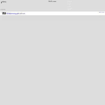
Wolf Lorenz
Newsletter
Menu
Stellen
Presse
Satzung
Downloads
1 EINTRÄGE
ENGLISH
Wolf Lorenz
1957
FILM
Stadtplanung geht alle an