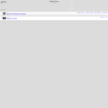
Vladimir Turner
Newsletter
Menu
CZ
1986
Stellen
Presse
Satzung
Downloads
2 EINTRÄGE
ENGLISH
Vladimir Turner ,
Vojtěch Fröhlich ,
Ondřej Mladý ,
Jan Šimánek
2011
FILM
Kolotoč (Merry-Go-Round)
Vladimir Turner
2011
FILM
Urbania Jones