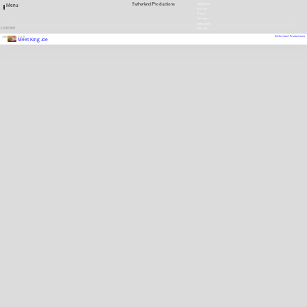
Sutherland Productions
Newsletter
Menu
Stellen
Presse
Satzung
Downloads
1 EINTRÄGE
ENGLISH
Sutherland Productions
1949
FILM
Meet King Joe