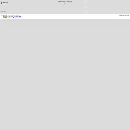
Sebastian Schmieg
Newsletter
Menu
DE
Stellen
Presse
Satzung
Downloads
1 EINTRÄGE
ENGLISH
Sebastian Schmieg
2018
AUSSTELLUNGSBEITRAG
Gallery.Delivery