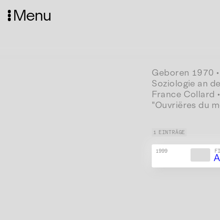
Menu
Geboren 1970 • 
Soziologie an de
France Collard •
"Ouvriëres du 
1 EINTRÄGE
1999
F
A