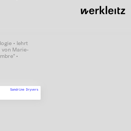
gie • lehrt
n von Marie-
ombre" •
Sandrine Dryvers