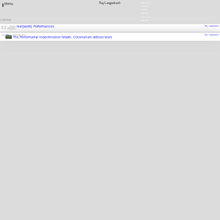
Ray Langenbach
Newsletter
Menu
Stellen
Presse
Satzung
Downloads
2 EINTRÄGE
ENGLISH
real[work]: Performances
Ray Langenbach
05.07.
—
09.07.00
Ray Langenbach
1998
PERFORMANCE
The Performative Indoctrination Model: Colonialism without tears