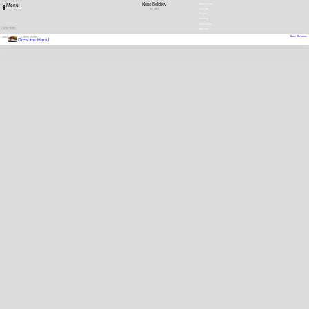
Neno Belchev
Newsletter
Menu
BG
1971
Stellen
Presse
Satzung
Downloads
1 EINTRÄGE
ENGLISH
Neno Belchev
2002
FILMPROGRAMM
Dresden Hand