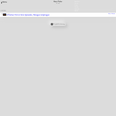
Mario Pfeifer
Newsletter
Menu
DE
1981
Stellen
Presse
Satzung
Downloads
1 EINTRÄGE
ENGLISH
Mario Pfeifer
2010
FILM
A Formal Film in Nine Episodes, Prologue & Epilogue
Verknüpfte Stipendien
Projektförderung