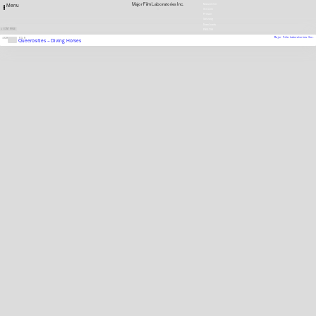
Major Film Laboratories Inc.
Newsletter
Menu
Stellen
Presse
Satzung
Downloads
1 EINTRÄGE
ENGLISH
Major Film Laboratories Inc.
1920
FILM
Queerosities – Diving Horses