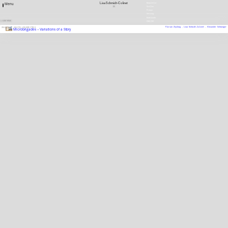
Lisa Schmidt-Colinet
Newsletter
Menu
DE
Stellen
Presse
Satzung
Downloads
1 EINTRÄGE
ENGLISH
Florian Zeyfang ,
Lisa Schmidt-Colinet ,
Alexander Schmoeger
2013
AUSSTELLUNGSBEITRAG
Microbrigades‭ ‬– Variations of a Story