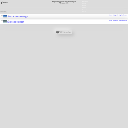
Jürgen Brügger & Jörg Haaßengier
Newsletter
Menu
DE
1969
DE
1972
Stellen
Presse
Satzung
Downloads
2 EINTRÄGE
ENGLISH
Jürgen Brügger & Jörg Haaßengier
2013
FILM
Vom Ordnen der Dinge
Jürgen Brügger & Jörg Haaßengier
2006
FILM
Kopfende Haßloch
Verknüpfte Stipendien
A38 Stipendium