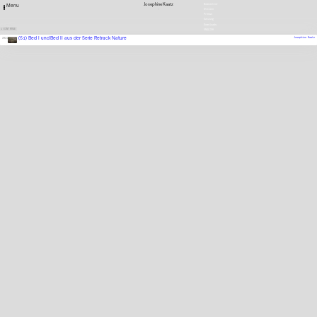
Josephine Kaatz
Newsletter
Menu
Stellen
Presse
Satzung
Downloads
1 EINTRÄGE
ENGLISH
(51) Bed I und Bed II aus der Serie Retrack Nature
Josephine Kaatz
2024