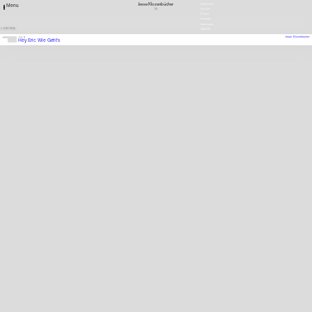
Jesse Klozenbücher
Newsletter
Menu
DE
Stellen
Presse
Satzung
Downloads
1 EINTRÄGE
ENGLISH
Jesse Klozenbücher
1993
FILM
Hey Eric Wie Geht’s