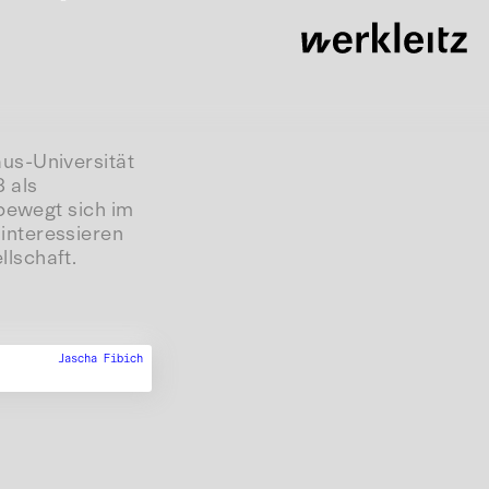
us-Universität
 als
 bewegt sich im
interessieren
lschaft.
Jascha Fibich