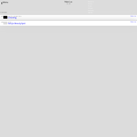
Helen Lee
Newsletter
Menu
CA, KR
Stellen
Presse
Satzung
Downloads
2 EINTRÄGE
ENGLISH
Helen Lee
2002
AUSSTELLUNGSBEITRAG
Cleaving
Helen Lee
1990
FILM
Sally's Beauty Spot