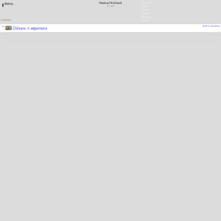
Heidrun Holzfeind
Newsletter
Menu
AT
1972
Stellen
Presse
Satzung
Downloads
1 EINTRÄGE
ENGLISH
Heidrun Holzfeind
2001
FILM
Corviale, il serpentone