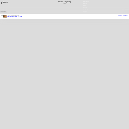
Gunilla Klingberg
Newsletter
Menu
1966
Stellen
Presse
Satzung
Downloads
1 EINTRÄGE
ENGLISH
Gunilla Klingberg
2006
AUSSTELLUNGSBEITRAG
Brand New View