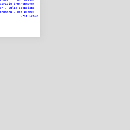
abriele Brunnenmeyer ,
ger ,
Julia Soekeland ,
rinkmann ,
Udo Bremer ,
Grit Lemke