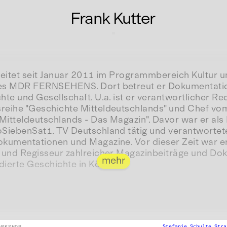
Frank Kutter
beitet seit Januar 2011 im Programmbereich Kultur 
es MDR FERNSEHENS. Dort betreut er Dokumentati
te und Gesellschaft. U.a. ist er verantwortlicher Re
eihe "Geschichte Mitteldeutschlands" und Chef vom
 Mitteldeutschlands - Das Magazin". Davor war er a
SiebenSat1. TV Deutschland tätig und verantwortet
kumentationen und Magazine. Vor dieser Zeit war er 
 und Regisseur zahlreicher Magazinbeiträge und Do
mehr
dierte Geschichte in Köln.
Stefanie Schulte Str
ORKSHOP