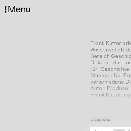
Menu
Frank Kutter ar
Wissenschaft d
Bereich Geschich
Dokumentationsr
für "Geschichte
Manager bei Pro
verschiedene Do
Autor, Producer
Frank Kutter stu
1 EINTRÄGE
25.10.
—
W