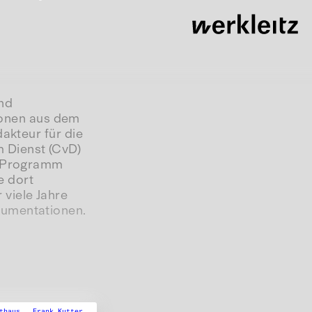
und
onen aus dem
dakteur für die
 Dienst (CvD)
ls Programm
e dort
viele Jahre
kumentationen.
athaus ,
Frank Kutter ,