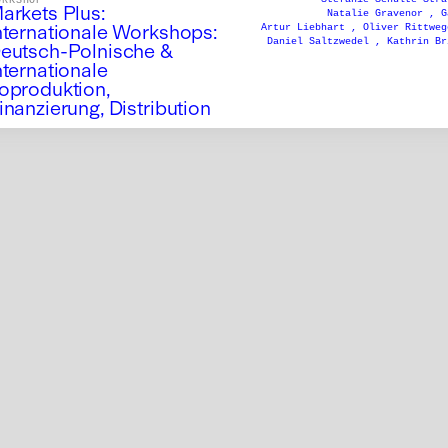
arkets Plus:
Natalie Gravenor ,
G
Artur Liebhart ,
Oliver Rittwe
nternationale Workshops:
Daniel Saltzwedel ,
Kathrin B
eutsch-Polnische &
nternationale
oproduktion,
inanzierung, Distribution