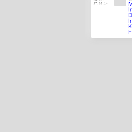
M
27.10.14
I
D
I
K
F