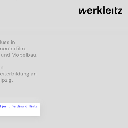
uss in
mentarfilm.
r und Möbelbau.
en
eiterbildung an
ipzig.
ntjes ,
Ferdinand Hintz