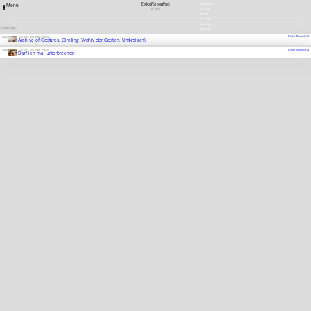
Elske Rosenfeld
Newsletter
Menu
DE
1974
Stellen
Presse
Satzung
Downloads
2 EINTRÄGE
ENGLISH
Elske Rosenfeld
2025
AUSSTELLUNGSBEITRAG
Archive of Gestures: Circling (Archiv der Gesten: Umkreisen)
Elske Rosenfeld
2009
AUSSTELLUNGSBEITRAG
Darf ich mal unterbrechen