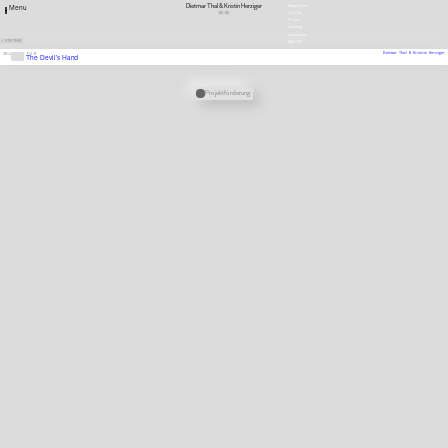
Dietmar Thal & Kristin Herziger
Newsletter
Menu
DE
DE
Stellen
Presse
Satzung
Downloads
1 EINTRÄGE
ENGLISH
Dietmar Thal & Kristin Herziger
2011
FILM
The Devil’s Hand
Verknüpfte Stipendien
Projektförderung