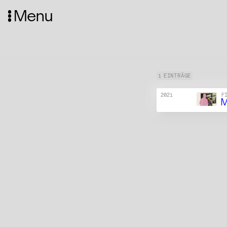
Menu
1 EINTRÄGE
2021
F
M