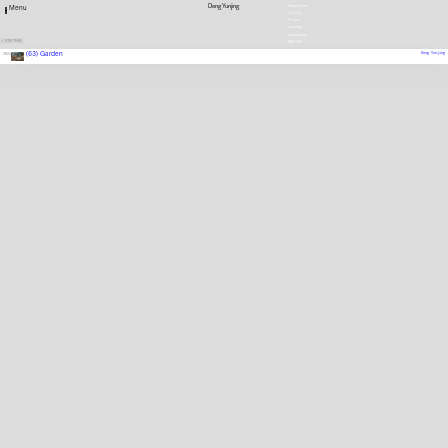
Deng Yunjing
Newsletter
Menu
Stellen
Presse
Satzung
Downloads
1 EINTRÄGE
ENGLISH
(63) Garden
Deng Yunjing
2025