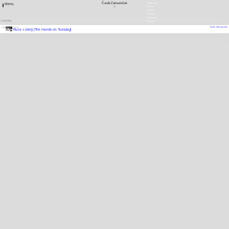
Čeněk Zahradníček
Newsletter
Menu
CZ
Stellen
Presse
Satzung
Downloads
1 EINTRÄGE
ENGLISH
Čeněk Zahradníček
1935
FILM
Ruce v úterý [The Hands on Tuesday]