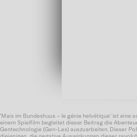
'Mais im Bundeshuus – le génie helvétique' ist ein
einem Spielfilm begleitet dieser Beitrag die Abent
Gentechnologie (Gen-Lex) auszuarbeiten. Dieser Polit
diejenigen, die negative Auswirkungen dieser revol