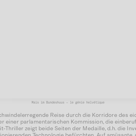
Mais im Bundeshuus – le génie helvétique
e schwindelerregende Reise durch die Korridore des 
euer einer parlamentarischen Kommission, die einber
-Thriller zeigt beide Seiten der Medaille, d.h. die 
utionierenden Technologie befürchten. Auf amüsante,