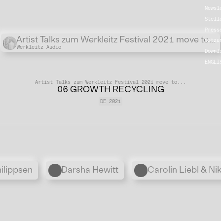
Newsl
Stell
Press
Übergordnete Werke und V
Artist Talks zum Werkleitz Festival 2021 move to...
Satzu
Werkleitz Audio
Downl
ENGLI
Artist Talks zum Werkleitz Festival 2021 move to...
06 GROWTH RECYCLING
DE 2021
Personen
ilippsen
Darsha Hewitt
Carolin Liebl & N