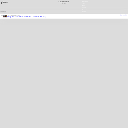
Lawrence Lek
Newsletter
Menu
DE
1982
Jobs
Press
Charter
Downloads
1 ENTRIES
DEUTSCH
Lawrence Lek
2016
AUSSTELLUNGSBEITRAG
Play Station & Sinofuturism (1839–2046 AD)