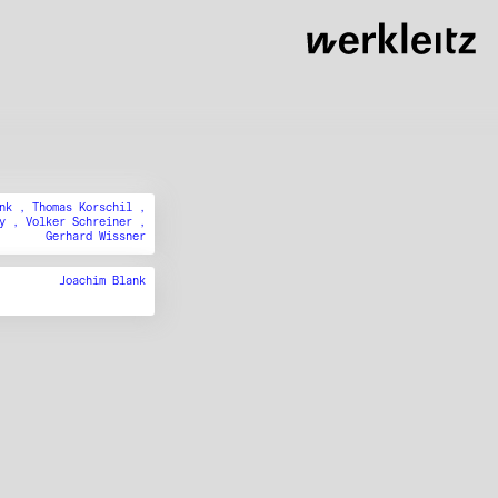
ank ,
Thomas Korschil ,
ny ,
Volker Schreiner ,
Gerhard Wissner
Joachim Blank