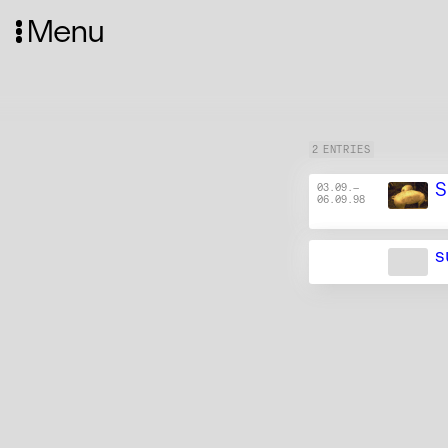
Menu
2 ENTRIES
S
03.09.
—
06.09.98
s