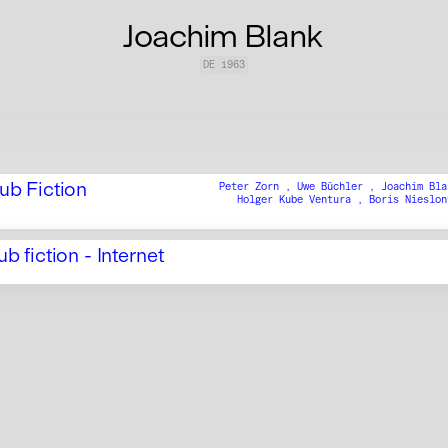
Joachim Blank
DE
1963
ub Fiction
Peter Zorn ,
Uwe Büchler ,
Joachim Bl
Holger Kube Ventura ,
Boris Nieslo
ub fiction - Internet