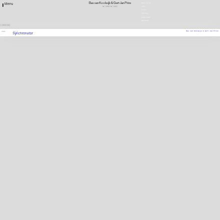
Bas van Koolwijk & Gert-Jan Prins
Newsletter
Menu
NL
1966
NL
1961
Jobs
more
Press
Charter
Downloads
DEUTSCH
1 ENTRIES
Bas van Koolwijk & Gert-Jan Prins
2006
FILM
Synchronator