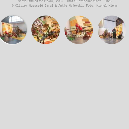
Barric Ode on the Fields
, 2025, Installationsansicht, 2025
© Olivier Guesselé-Garai & Antje Majewski, Foto: Michel Klehm
arrique ab – ein mit Sand und Erde gefülltes Weinfas
 in Paris) und Antje Majewski (geb. 1968 in Marl) er
sern, Dreschflegeln, Sicheln, Schaufeln, Zugmaschine
en. Szenen historischen und gegenwärtigen Widerstan
er Leibeigenen, Revolten von Arbeiter:innen und Stre
on the Fields
(Barrik-Ode auf den Feldern), Olivier Guess
tion, 2025