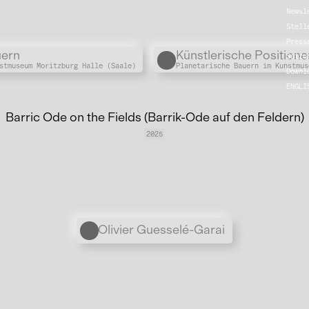
Newsl
Stell
Press
Übergordnete Werke und V
uern
Künstlerische Positione
Satzu
stmuseum Moritzburg Halle (Saale)
Planetarische Bauern im Kunstmus
Downl
ENGLI
Barric Ode on the Fields (Barrik-Ode auf den Feldern)
2025
Personen
Olivier Guesselé-Garai