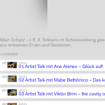
Mein Schatz
– J. R. R. Tolkiens im Schicksalsberg 
aus erlesenen Erzen und Gesteinen.
11 EINTRÄGE
2023
AUDIO
01 Artist Talk mit Ana Alenso – Glück auf!
2023
AUDIO
02 Artist Talk mit Mabe Bethônico – Das k
2023
AUDIO
03 Artist Talk mit Viktor Brim – the cavity 
2023
AUDIO