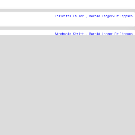
Felicitas Fäßler ,
Marold Langer-Philippsen
Stephanie Kiwitt ,
Marold Langer-Philippsen
Barbara Marcel ,
Marold Langer-Philippsen
Juliane Henrich ,
Marold Langer-Philippsen
Agnieszka Polska ,
Marold Langer-Philippsen
Karsten Bott ,
Marold Langer-Philippsen
Lena Reisner ,
Marold Langer-Philippsen