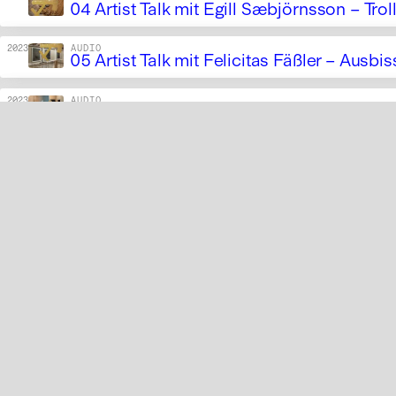
04 Artist Talk mit Egill Sæbjörnsson – Tro
2023
AUDIO
05 Artist Talk mit Felicitas Fäßler – Ausbis
2023
AUDIO
06 Artist Talk mit Stephanie Kiwitt – S. 
2023
AUDIO
07 Artist Talk mit Barbara Marcel – Des G
2023
AUDIO
08 Artist Talk mit Juliane Henrich – Dendri
2023
AUDIO
09 Artist Talk mit Agnieszka Polska – The
2023
AUDIO
10 Artist Talk mit Karsten Bott – Von Jed
2023
AUDIO
11 Führung durch die Ausstellung mit Len