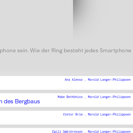
rtphone sein. Wie der Ring besteht jedes Smartphone
Ana Alenso ,
Marold Langer-Philippsen
Mabe Bethônico ,
Marold Langer-Philippsen
hen des Bergbaus
Viktor Brim ,
Marold Langer-Philippsen
Egill Sæbjörnsson ,
Marold Langer-Philippsen