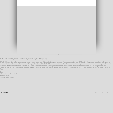
© Coralie Vogelaar
8. Dezember 2017, 20:00 bei Werkleitz, Schleifweg 6 in Halle (Saale)
EMARE–Stipendiatin Coralie Vogelaar aus Amsterdam ist eine Künstlerin, die systematische Forschungsstudien durchführt, die die Mechanismen innerhalb unserer
visuellen Kultur mittels quantitativer Forschungsmethoden aufdeckt. Im Moment benutzt sie Bilderkennung, Eyetracking sowie eine Emotionserkennungssoftware. Bei
Werkleitz wird sie über die neue Arbeit zum Thema Emotionserkennung aus algorithmischer Sicht sprechen, die derzeit im Entstehen ist. Das Projekt führt auf
unheimliche Weise zur non-verbalen Kommunikation zwischen zwei Chat-Bots. Die Veranstaltung von voraussichtlich 90 min. ist in englischer Sprache. Der Eintritt ist
frei.
Ort:
Werkleitz Gesellschaft e.V.
Schleifweg 6
06114 Halle (Saale)
Datenschutzerklärung
Impressum