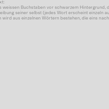
xt:
us weissen Buchstaben vor schwarzem Hintergrund, d
ibung seiner selbst (jedes Wort erscheint einzeln auf
m wird aus einzelnen Wörtern bestehen, die eins na
tarbeit) Sinn zu ergeben.
er folgenden 40 Minuten bei, lügt über seine Länge, s
 streut gleichzeitig Sand ins Getriebe einer theoreti
Michael Snow, CA 1982
,
16mm, 45 min