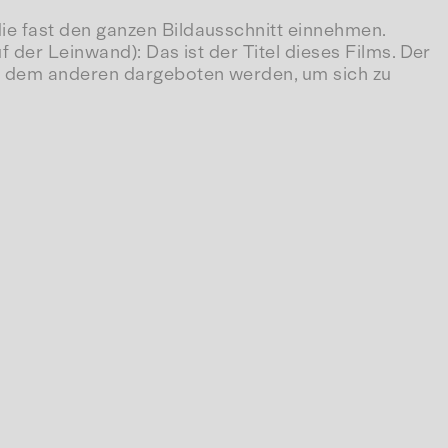
ie fast den ganzen Bildausschnitt einnehmen.
 der Leinwand): Das ist der Titel dieses Films. Der
ch dem anderen dargeboten werden, um sich zu
pricht (selektiv) über seine Vorläufer, nimmt
schen Debatte (ist Film eine Sprache?), die seit 60