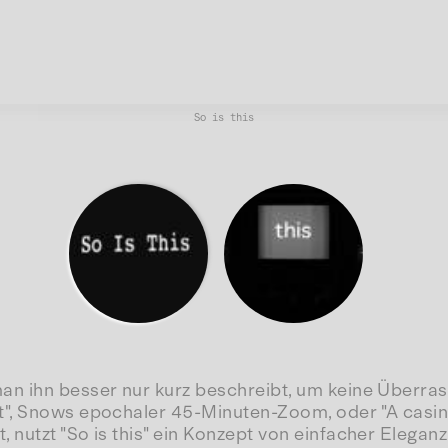
So is this
man ihn besser nur kurz beschreibt, um keine Überr
t", Snows epochaler 45-Minuten-Zoom, oder "A casing
 nutzt "So is this" ein Konzept von einfacher Elegan