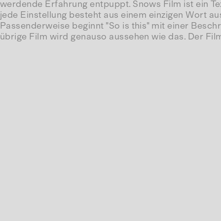
werdende Erfahrung entpuppt. Snows Film ist ein Te
jede Einstellung besteht aus einem einzigen Wort a
Passenderweise beginnt "So is this" mit einer Beschre
übrige Film wird genauso aussehen wie das. Der Fil
Sätzen zu fügen und hoffentlich (dort beginnt Ihre Mi
Der Film behält diese selbstreflexive Form während d
Zuschauerfragen vorweg und fällt konkrete Poesie und
Jahren immer wieder neu entflammt.
(J. Hoberman: Village Voice, 28. Sept. 1982)