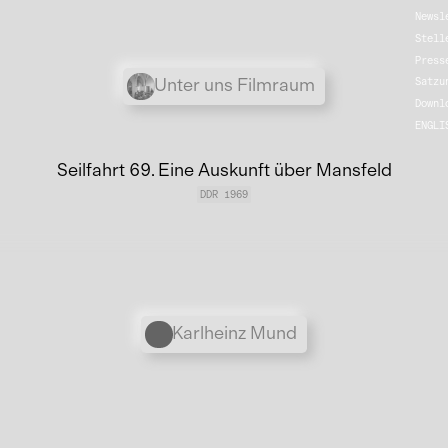
Newsl
Stell
Press
Übergordnete Werke und V
Unter uns Filmraum
Satzu
Downl
ENGLI
Seilfahrt 69. Eine Auskunft über Mansfeld
DDR 1969
Personen
Karlheinz Mund