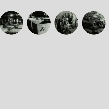
m
Seilfahrt 1969
thematisiert die Rationalisierung de
geringerer Rentabilität soll nur noch in zwei mode
 Bergleuten, wenn im großen Umfang umstrukturiert 
se und dem Streckenschießer Gustav Lüdicke, die all
nd, geben Auskunft über die Sorgen und Hoffnungen
Karlheinz Mund, DDR 1969, 24'