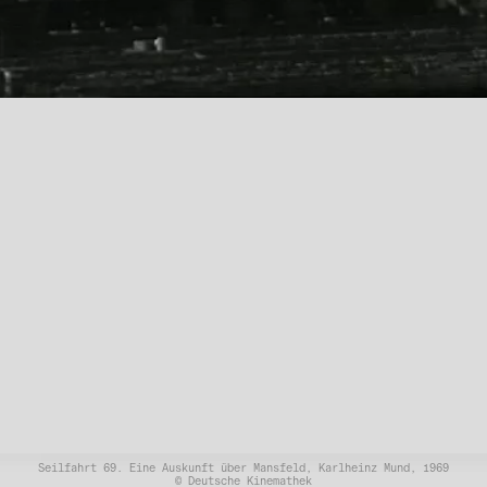
Seilfahrt 69. Eine Auskunft über Mansfeld, Karlheinz Mund, 1969
© Deutsche Kinemathek