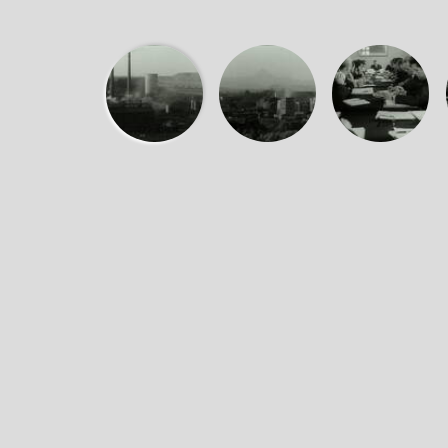
Der vom DEFA-Studio für Kurzfilme hergestellte Fil
Bergbaus in der Mansfelder Mulde. Aufgrund immer 
gefördert werden. Was wird aber aus den Mansfelder
Wenzel Hirschmüller, dem Schießmeister Walter Grie
Brosowski-Schachtes im Dezember 1969 betroffen si
Erlernen neuer Berufe verbinden.