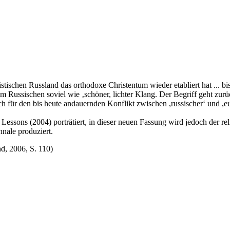
tischen Russland das orthodoxe Christentum wieder etabliert hat ... bis 
 Russischen soviel wie ‚schöner, lichter Klang. Der Begriff geht zurü
ch für den bis heute andauernden Konflikt zwischen ,russischer‘ und ,e
Lessons (2004) porträtiert, in dieser neuen Fassung wird jedoch der r
ale produziert.
d, 2006, S. 110)