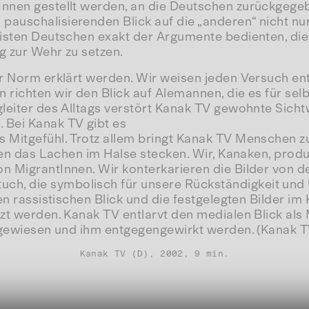
Innen gestellt werden, an die Deutschen zurückgege
pauschalisierenden Blick auf die „anderen“ nicht n
eisten Deutschen exakt der Argumente bedienten, die
g zur Wehr zu setzen.
ur Norm erklärt werden. Wir weisen jeden Versuch en
richten wir den Blick auf Alemannen, die es für selb
egleiter des Alltags verstört Kanak TV gewohnte Si
 Bei Kanak TV gibt es
s Mitgefühl. Trotz allem bringt Kanak TV Menschen 
hnen das Lachen im Halse stecken. Wir, Kanaken, produ
on MigrantInnen. Wir konterkarieren die Bilder von 
h, die symbolisch für unsere Rückständigkeit und 
en rassistischen Blick und die festgelegten Bilder im
tzt werden. Kanak TV entlarvt den medialen Blick als
ckgewiesen und ihm entgegengewirkt werden. (Kanak T
Kanak TV (D), 2002, 9 min.