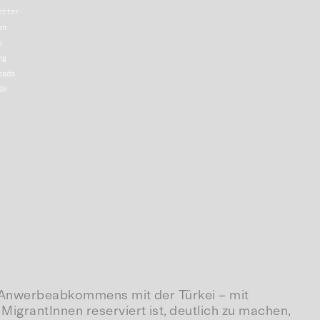
etter
en
e
eranstaltungen
ng
oads
SH
en Anwerbeabkommens mit der Türkei – mit
igrantInnen reserviert ist, deutlich zu machen,