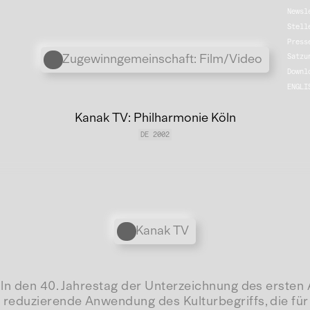
Newsl
Stell
Press
Übergordnete Werke und V
Zugewinngemeinschaft: Film/Video
Satzu
Downl
ENGLI
Kanak TV: Philharmonie Köln
DE 2002
Personen
Kanak TV
Köln den 40. Jahrestag der Unterzeichnung des erst
reduzierende Anwendung des Kulturbegriffs, die für M