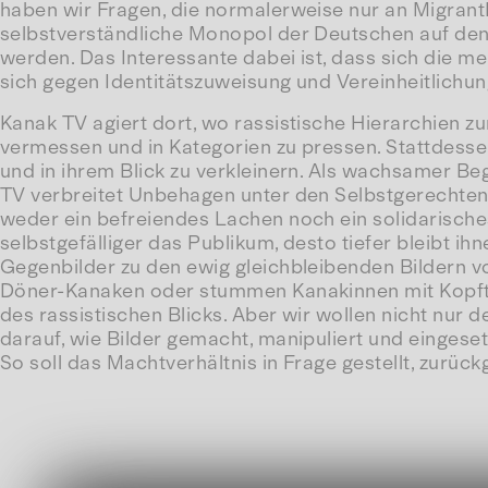
haben wir Fragen, die normalerweise nur an Migrant
selbstverständliche Monopol der Deutschen auf den 
werden. Das Interessante dabei ist, dass sich die m
sich gegen Identitätszuweisung und Vereinheitlichun
Kanak TV agiert dort, wo rassistische Hierarchien z
vermessen und in Kategorien zu pressen. Stattdessen 
und in ihrem Blick zu verkleinern. Als wachsamer B
TV verbreitet Unbehagen unter den Selbstgerechten.
weder ein befreiendes Lachen noch ein solidarische
selbstgefälliger das Publikum, desto tiefer bleibt i
Gegenbilder zu den ewig gleichbleibenden Bildern v
Döner-Kanaken oder stummen Kanakinnen mit Kopftuc
des rassistischen Blicks. Aber wir wollen nicht nur d
darauf, wie Bilder gemacht, manipuliert und eingese
So soll das Machtverhältnis in Frage gestellt, zurü