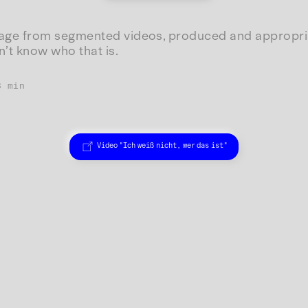
lage from segmented videos, produced and appropr
n’t know who that is.
3 min
Video "Ich weiß nicht, wer das ist"