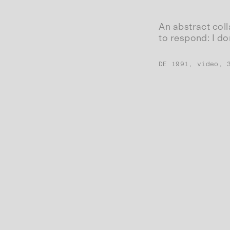
An abstract col
to respond: I do
DE 1991, video, 
Website(s):