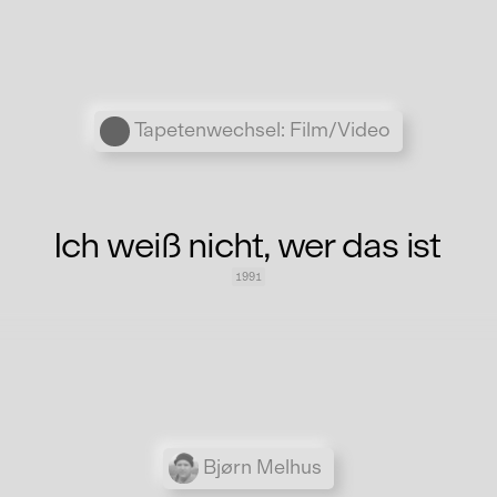
Übergordnete Werke und V
Tapetenwechsel: Film/Video
Ich weiß nicht, wer das ist
1991
Personen
Bjørn Melhus