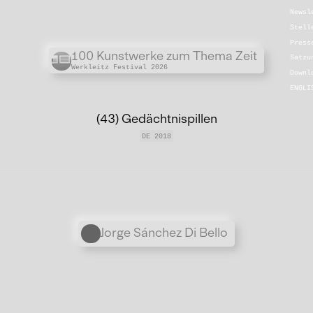
Newsl
Stell
Press
Übergordnete Werke und V
100 Kunstwerke zum Thema Zeit
Satzu
Werkleitz Festival 2026
Downl
ENGLI
(43) Gedächtnispillen
DE 2018
Personen
Jorge Sánchez Di Bello