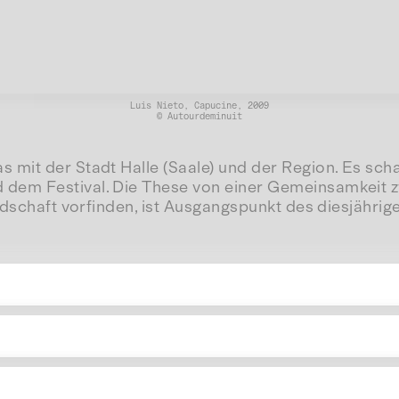
Luis Nieto, Capucine, 2009
© Autourdeminuit
 mit der Stadt Halle (Saale) und der Region. Es sc
dem Festival. Die These von einer Gemeinsamkeit z
ndschaft vorfinden, ist Ausgangspunkt des diesjährig