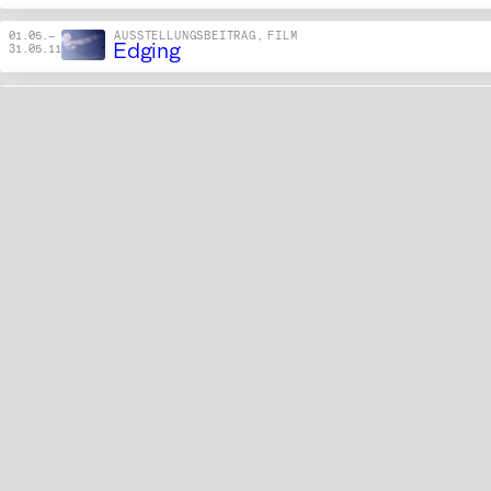
01.05.
—
AUSSTELLUNGSBEITRAG, FILM
Edging
31.05.11
Trouble in Paradise
12.05.11
Kulturlandschaft als ZOO-Natur
05.06.11
Künstliche Tiere
23.06.11
01.09.
—
FILM
Low Attention Span/High Curiosity Rate (
30.09.11
01.10.
—
FILM
In Ictu Oculi
31.10.11
VÖLKER schauen
03.10.11
11.10.
—
AUSSTELLUNGSBEITRAG
Ausstellung ZOO-Natur
18.10.11