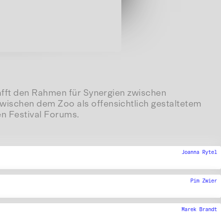
hafft den Rahmen für Synergien zwischen
wischen dem Zoo als offensichtlich gestaltetem
en Festival Forums.
Joanna Rytel
Pim Zwier
Marek Brandt