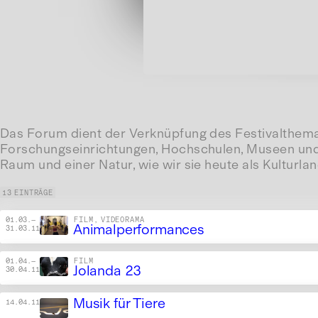
Das Forum dient der Verknüpfung des Festivalthemas
Forschungseinrichtungen, Hochschulen, Museen und 
Raum und einer Natur, wie wir sie heute als Kulturla
13 EINTRÄGE
01.03.
—
FILM, VIDEORAMA
Animalperformances
31.03.11
01.04.
—
FILM
Jolanda 23
30.04.11
Musik für Tiere
14.04.11