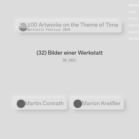
Newsl
Jobs
Press
Übergordnete Werke und V
100 Artworks on the Theme of Time
Chart
Werkleitz Festival 2026
Downl
DEUTS
(32) Bilder einer Werkstatt
DE 2021
Personen
Martin Conrath
Marion Kreißler