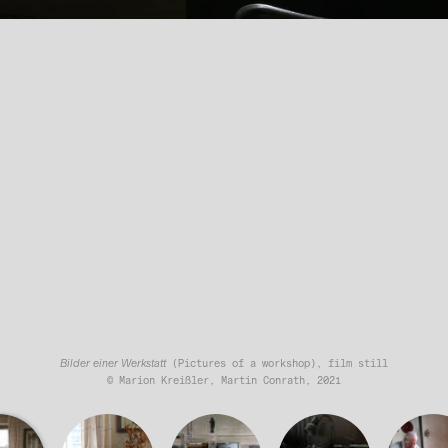
Bilder einer Werkstatt
(Pictures of a workshop), film still
© Marion Kreißler, Martin Conrath, 2021