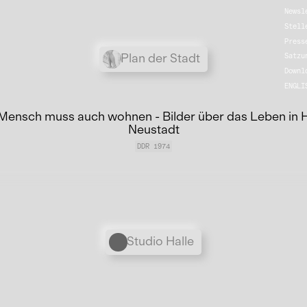
Newsl
Stell
Press
Übergordnete Werke und V
Plan der Stadt
Satzu
Downl
ENGLI
Mensch muss auch wohnen - Bilder über das Leben in H
Neustadt
DDR 1974
Personen
Studio Halle