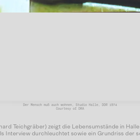
Der Mensch muß auch wohnen, Studio Halle, DDR 1974
Courtesy of DRA
erhard Teichgräber) zeigt die Lebensumstände in Ha
els Interview durchleuchtet sowie ein Grundriss der 