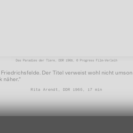
Das Paradies der Tiere, DDR 1965, © Progress Film-Verleih
Friedrichsfelde. Der Titel verweist wohl nicht umson
 näher.“
Rita Arendt, DDR 1965, 17 min